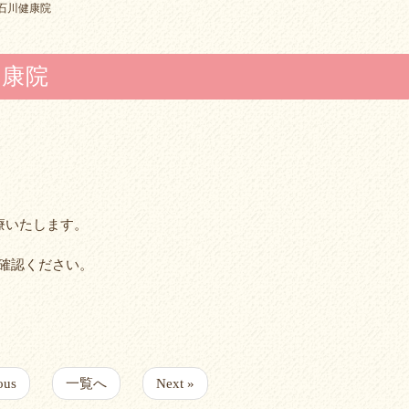
の石川健康院
健康院
療いたします。
確認ください。
ous
一覧へ
Next »